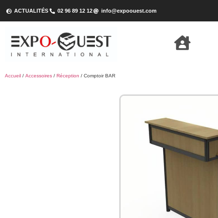
ACTUALITÉS
02 96 89 12 12
info@expoouest.com
Accueil
/
Accessoires
/
Réception
/ Comptoir BAR