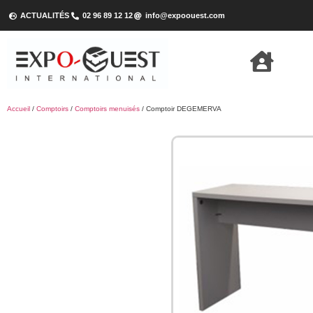
ACTUALITÉS
02 96 89 12 12
info@expoouest.com
Accueil
/
Comptoirs
/
Comptoirs menuisés
/ Comptoir DEGEMERVA