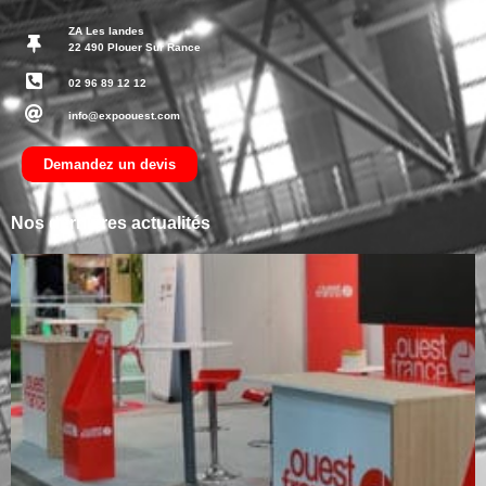
ZA Les landes
22 490 Plouer Sur Rance
02 96 89 12 12
info@expoouest.com
Demandez un devis
Nos dernières actualités