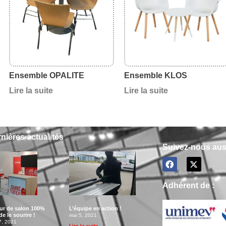
Ensemble OPALITE
Ensemble KLOS
Lire la suite
Lire la suite
nières actualités
Suivez-nous auss
Adhérent de :
eur de salon 100%
L’équipe en action !
e le sourire !
mai 5, 2021
7, 2021
Lire la suite