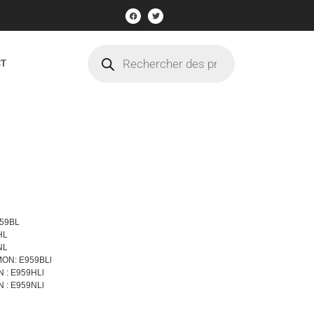
CT
959BL
HL
NL
EMON: E959BLl
N : E959HLl
N : E959NLl