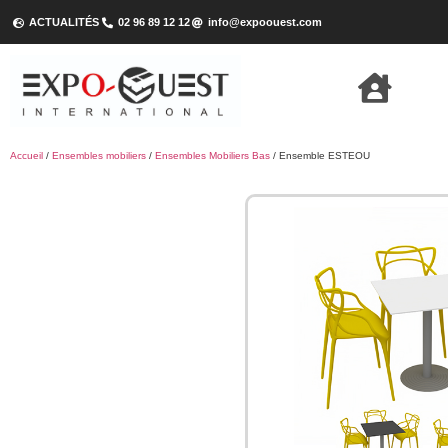
ACTUALITÉS
02 96 89 12 12
info@expoouest.com
Accueil
/
Ensembles mobiliers
/
Ensembles Mobiliers Bas
/ Ensemble ESTEOU