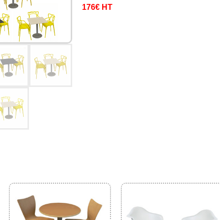
176€ HT