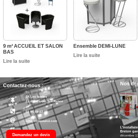
9 m² ACCUEIL ET SALON
Ensemble DEMI-LUNE
BAS
Lire la suite
Lire la suite
Nos der
Contactez-nous :
ZA Les landes
22 490 Plouer Sur Rance
02 96 89 12 12
info@expoouest.com
L’installat
Breton gard
Demandez un devis
décembre 1