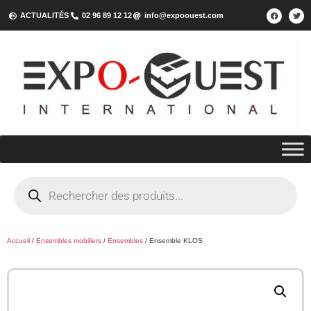
ACTUALITÉS
02 96 89 12 12
info@expoouest.com
Accueil
/
Ensembles mobiliers
/
Ensembles
/ Ensemble KLOS