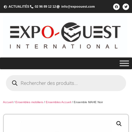
ACTUALITÉS
02 96 89 12 12
info@expoouest.com
Accueil
/
Ensembles mobiliers
/
Ensembles Accueil
/ Ensemble MAHE Noir