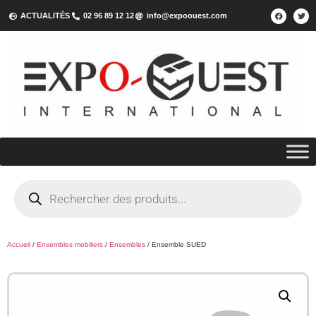
ACTUALITÉS
02 96 89 12 12
info@expoouest.com
Accueil
/
Ensembles mobiliers
/
Ensembles
/ Ensemble SUED