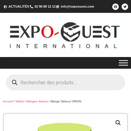
ACTUALITÉS
02 96 89 12 12
info@expoouest.com
Accueil
/
Tables
/
Manges debout
/ Mange Debout ORION