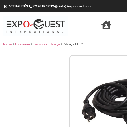
ACTUALITÉS
02 96 89 12 12
info@expoouest.com
Accueil
/
Accessoires
/
Electricité - Eclairage
/ Rallonge ELEC