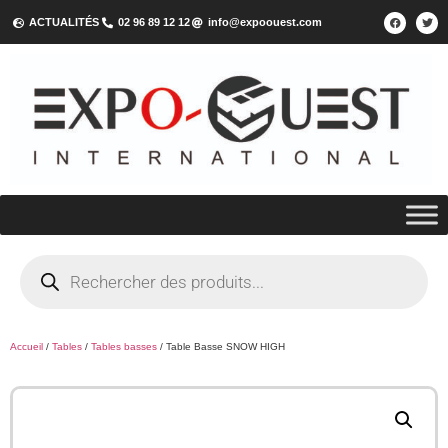
ACTUALITÉS
02 96 89 12 12
info@expoouest.com
Accueil
/
Tables
/
Tables basses
/ Table Basse SNOW HIGH