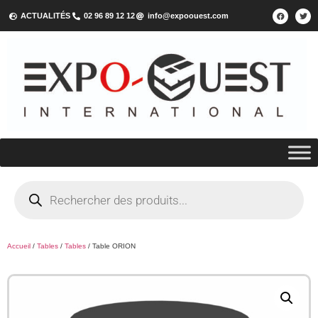
ACTUALITÉS
02 96 89 12 12
info@expoouest.com
Accueil
/
Tables
/
Tables
/ Table ORION