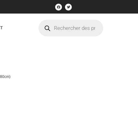
CT
t 80cm)