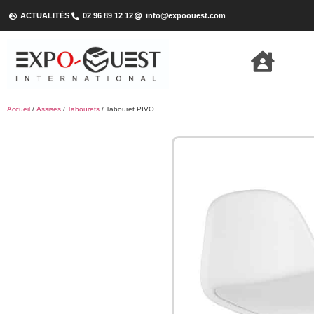
ACTUALITÉS
02 96 89 12 12
info@expoouest.com
Accueil
/
Assises
/
Tabourets
/ Tabouret PIVO