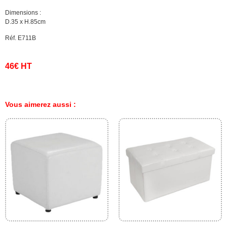
Dimensions :
D.35 x H.85cm
Réf. E711B
46€ HT
Vous aimerez aussi :