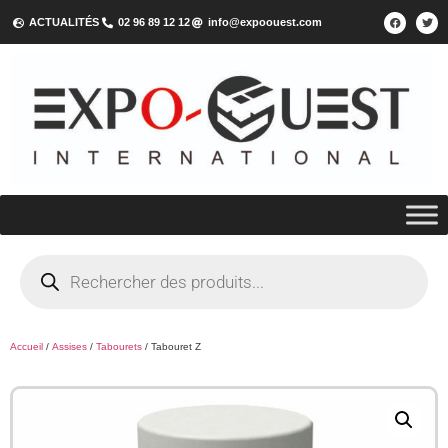
ACTUALITÉS
02 96 89 12 12
info@expoouest.com
Accueil
/
Assises
/
Tabourets
/ Tabouret Z