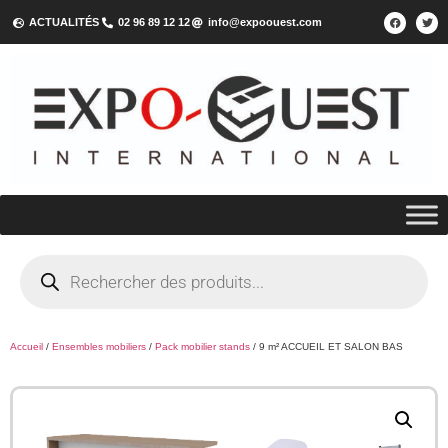
ACTUALITÉS
02 96 89 12 12
info@expoouest.com
Accueil
/
Ensembles mobiliers
/
Pack mobilier stands
/ 9 m² ACCUEIL ET SALON BAS