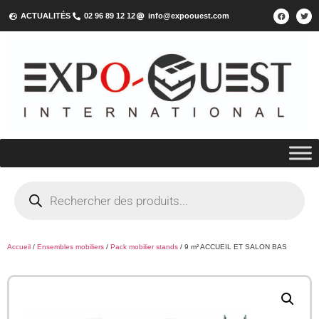
ACTUALITÉS
02 96 89 12 12
info@expoouest.com
Accueil
/
Ensembles mobiliers
/
Pack mobilier stands
/ 9 m² ACCUEIL ET SALON BAS