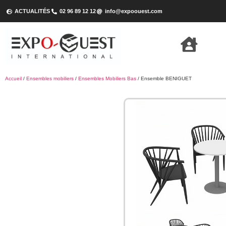
ACTUALITÉS
02 96 89 12 12
info@expoouest.com
Accueil
/
Ensembles mobiliers
/
Ensembles Mobiliers Bas
/ Ensemble BENIGUET