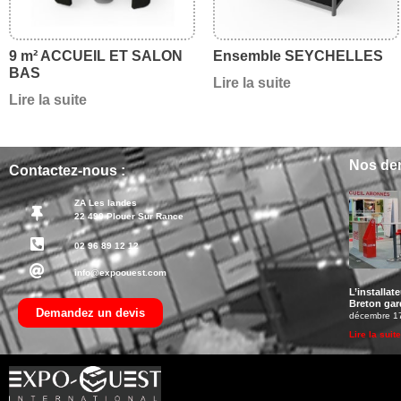
9 m² ACCUEIL ET SALON
Ensemble SEYCHELLES
BAS
Lire la suite
Lire la suite
Nos der
Contactez-nous :
ZA Les landes
22 490 Plouer Sur Rance
02 96 89 12 12
info@expoouest.com
L’installat
Breton gard
Demandez un devis
décembre 1
Lire la suite