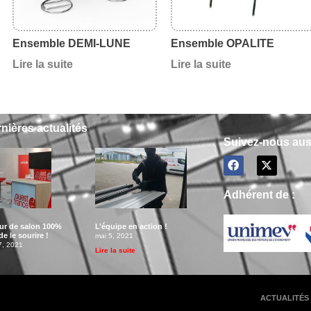
Ensemble DEMI-LUNE
Ensemble OPALITE
Lire la suite
Lire la suite
nières actualités
Suivez-nous auss
Adhérent de :
eur de salon 100%
L’équipe en action !
e le sourire !
mai 5, 2021
7, 2021
Lire la suite
ACTUALITÉS