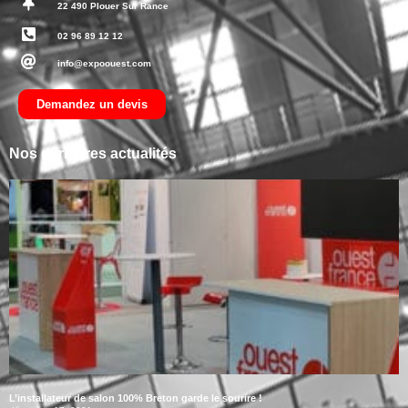
22 490 Plouer Sur Rance
02 96 89 12 12
info@expoouest.com
Demandez un devis
Nos dernières actualités
L’installateur de salon 100% Breton garde le sourire !