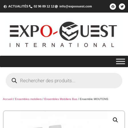
ACTUALITÉS
02 96 89 12 12
info@expoouest.com
Accueil
/
Ensembles mobiliers
/
Ensembles Mobiliers Bas
/ Ensemble MOUTONS