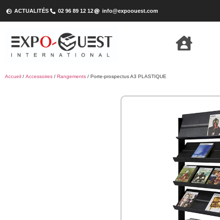
ACTUALITÉS
02 96 89 12 12
info@expoouest.com
Accueil
/
Accessoires
/
Rangements
/ Porte-prospectus A3 PLASTIQUE