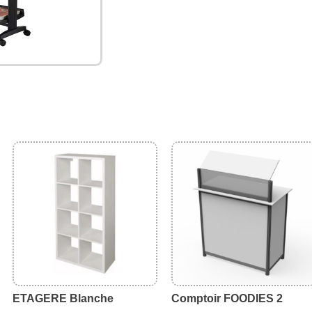
ETAGERE Blanche
Comptoir FOODIES 2